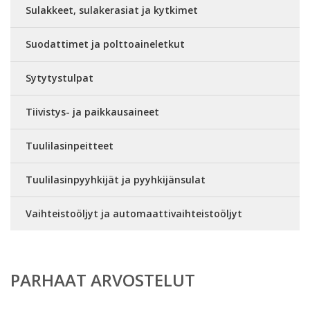
Sulakkeet, sulakerasiat ja kytkimet
Suodattimet ja polttoaineletkut
Sytytystulpat
Tiivistys- ja paikkausaineet
Tuulilasinpeitteet
Tuulilasinpyyhkijät ja pyyhkijänsulat
Vaihteistoöljyt ja automaattivaihteistoöljyt
PARHAAT ARVOSTELUT