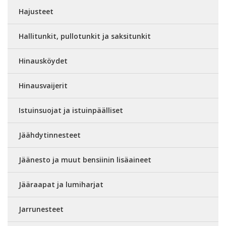
Hajusteet
Hallitunkit, pullotunkit ja saksitunkit
Hinausköydet
Hinausvaijerit
Istuinsuojat ja istuinpäälliset
Jäähdytinnesteet
Jäänesto ja muut bensiinin lisäaineet
Jääraapat ja lumiharjat
Jarrunesteet