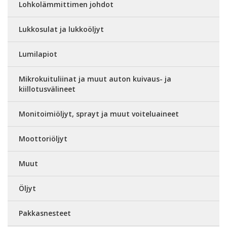
Lohkolämmittimen johdot
Lukkosulat ja lukkoöljyt
Lumilapiot
Mikrokuituliinat ja muut auton kuivaus- ja
kiillotusvälineet
Monitoimiöljyt, sprayt ja muut voiteluaineet
Moottoriöljyt
Muut
Öljyt
Pakkasnesteet